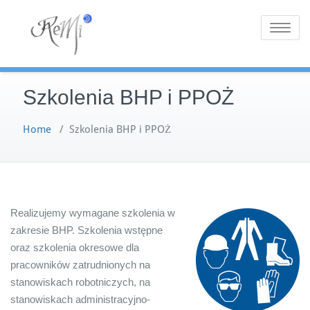
Skip
REMI
Szkolenia i usługi BHP i
to
Toggle
PPOŻ na terenie całej
content
POZNAŃ –
navigatio
Polski.
Szkolenia i
Szkolenia BHP i PPOŻ
usługi BHP i
Home
/
Szkolenia BHP i PPOŻ
PPOŻ
Realizujemy wymagane szkolenia w
zakresie BHP. Szkolenia wstępne
oraz szkolenia okresowe dla
pracowników zatrudnionych na
stanowiskach robotniczych, na
stanowiskach administracyjno-