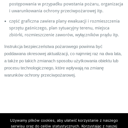
postępowania w przypadku powstania pożaru, organizacja
i uwarunkowania ochrony przeciwpożarowej itp.
część graficzna zawiera plany ewakuacji i rozmieszczenia
sprzętu gaśniczego, plan sytuacyjny terenu, miejsca
zbiórki, rozmieszczenie zaworów, wyłączników prądu itp.
Instrukcja bezpieczeństwa pożarowego powinna być
poddawana okresowej aktualizacji, co najmniej raz na dwa lata,
a także po takich zmianach sposobu użytkowania obiektu lub
procesu technologicznego, które wpływają na zmianę
warunków ochrony przeciwpożarowej.
Używamy plików cookies, aby ułatwić korzystanie z naszego
serwisu oraz do celów statystycznych. Korzystając z naszej